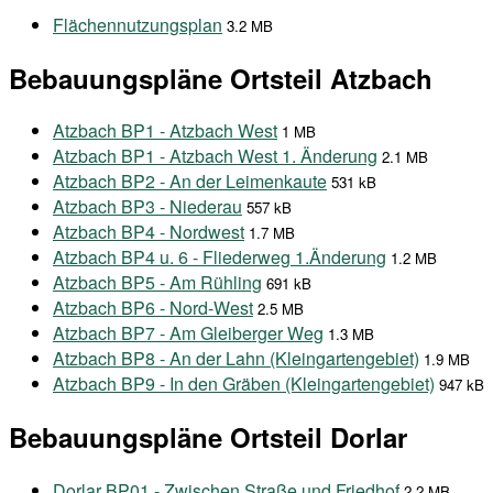
Flächennutzungsplan
3.2 MB
Bebauungspläne Ortsteil Atzbach
Atzbach BP1 - Atzbach West
1 MB
Atzbach BP1 - Atzbach West 1. Änderung
2.1 MB
Atzbach BP2 - An der Leimenkaute
531 kB
Atzbach BP3 - Niederau
557 kB
Atzbach BP4 - Nordwest
1.7 MB
Atzbach BP4 u. 6 - Fliederweg 1.Änderung
1.2 MB
Atzbach BP5 - Am Rühling
691 kB
Atzbach BP6 - Nord-West
2.5 MB
Atzbach BP7 - Am Gleiberger Weg
1.3 MB
Atzbach BP8 - An der Lahn (Kleingartengebiet)
1.9 MB
Atzbach BP9 - In den Gräben (Kleingartengebiet)
947 kB
Bebauungspläne Ortsteil Dorlar
Dorlar BP01 - Zwischen Straße und Friedhof
2.2 MB