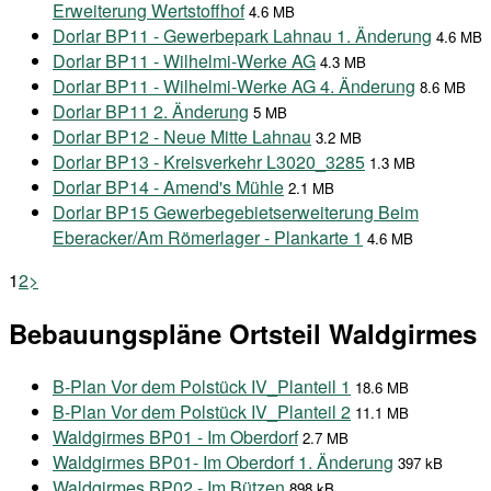
Erweiterung Wertstoffhof
4.6 MB
Dorlar BP11 - Gewerbepark Lahnau 1. Änderung
4.6 MB
Dorlar BP11 - Wilhelmi-Werke AG
4.3 MB
Dorlar BP11 - Wilhelmi-Werke AG 4. Änderung
8.6 MB
Dorlar BP11 2. Änderung
5 MB
Dorlar BP12 - Neue Mitte Lahnau
3.2 MB
Dorlar BP13 - Kreisverkehr L3020_3285
1.3 MB
Dorlar BP14 - Amend's Mühle
2.1 MB
Dorlar BP15 Gewerbegebietserweiterung Beim
Eberacker/Am Römerlager - Plankarte 1
4.6 MB
1
2
>
Bebauungspläne Ortsteil Waldgirmes
B-Plan Vor dem Polstück IV_Planteil 1
18.6 MB
B-Plan Vor dem Polstück IV_Planteil 2
11.1 MB
Waldgirmes BP01 - Im Oberdorf
2.7 MB
Waldgirmes BP01- Im Oberdorf 1. Änderung
397 kB
Waldgirmes BP02 - Im Bützen
898 kB