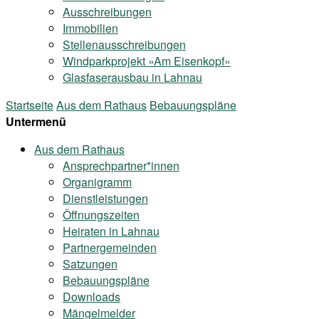
Ausschreibungen
Immobilien
Stellenausschreibungen
Windparkprojekt »Am Eisenkopf«
Glasfaserausbau in Lahnau
Startseite
Aus dem Rathaus
Bebauungspläne
Untermenü
Aus dem Rathaus
Ansprechpartner*innen
Organigramm
Dienstleistungen
Öffnungszeiten
Heiraten in Lahnau
Partnergemeinden
Satzungen
Bebauungspläne
Downloads
Mängelmelder