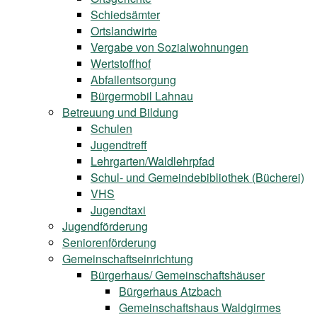
Schiedsämter
Ortslandwirte
Vergabe von Sozialwohnungen
Wertstoffhof
Abfallentsorgung
Bürgermobil Lahnau
Betreuung und Bildung
Schulen
Jugendtreff
Lehrgarten/Waldlehrpfad
Schul- und Gemeindebibliothek (Bücherei)
VHS
Jugendtaxi
Jugendförderung
Seniorenförderung
Gemeinschaftseinrichtung
Bürgerhaus/ Gemeinschaftshäuser
Bürgerhaus Atzbach
Gemeinschaftshaus Waldgirmes