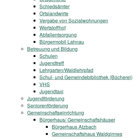
Schiedsämter
Ortslandwirte
Vergabe von Sozialwohnungen
Wertstoffhof
Abfallentsorgung
Bürgermobil Lahnau
Betreuung und Bildung
Schulen
Jugendtreff
Lehrgarten/Waldlehrpfad
Schul- und Gemeindebibliothek (Bücherei)
VHS
Jugendtaxi
Jugendförderung
Seniorenförderung
Gemeinschaftseinrichtung
Bürgerhaus/ Gemeinschaftshäuser
Bürgerhaus Atzbach
Gemeinschaftshaus Waldgirmes