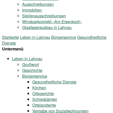
Ausschreibungen
Immobilien
Stellenausschreibungen
Windparkprojekt »Am Eisenkopf«
Glasfaserausbau in Lahnau
Startseite
Leben in Lahnau
Bürgerservice
Gesundheitliche
Dienste
Untermenü
Leben in Lahnau
Grußwort
Geschichte
Bürgerservice
Gesundheitliche Dienste
Kirchen
Ortsgerichte
Schiedsämter
Ortslandwirte
Vergabe von Sozialwohnungen