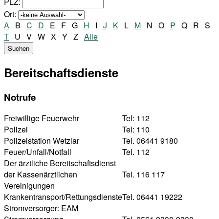
PLZ:
Ort:
A
B
C
D
E
F
G
H
I
J
K
L
M
N
O
P
Q
R
S
T
U
V
W
X
Y
Z
Alle
Bereitschaftsdienste
Notrufe
Freiwillige Feuerwehr
Tel: 112
Polizei
Tel: 110
Polizeistation Wetzlar
Tel. 06441 9180
Feuer/Unfall/Notfall
Tel. 112
Der ärztliche Bereitschaftsdienst
der Kassenärztlichen
Tel. 116 117
Vereinigungen
Krankentransport/Rettungsdienste
Tel. 06441 19222
Stromversorger: EAM