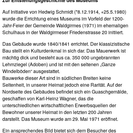
Zur Entstehungsgeschichte des Museums
Auf Initiative von Hedwig Schmidt (*8.12.1914, +25.5.1980)
wurde die Errichtung eines Museums im Vorfeld der 1200-
Jahr-Feier der Gemeinde Waldgirmes (1971) im ehemaligen
Schulhaus in der Waldgirmeser Friedenstrasse 20 initiiert.
Das Gebäude wurde 1840/1841 errichtet. Der klassizistische
Bau stellt ein Kulturdenkmal in sich dar. Das Mauerwerk ist
mächtig dick und besteht aus ca. 350 000 ungebrannten
Lehmziegel (Adoben) und ist mit den seltenen „Ganze
Windelböden“ ausgestattet.
Bauwerke dieser Art sind in südlichen Breiten keine
Seltenheit, in unserer Heimat jedoch eine Rarität. Auf der
Nordseite des Gebäudes befindet sich ein Guaschgemälde,
geschaffen von Karl-Heinz Wagner, das die
unterschiedlichen wirtschaftlichen Erwerbsquellen der
Bewohner unserer Heimat in den letzten 200 Jahren
darstellt. Das Museum wurde am 29. Mai 1971 eröffnet.
Ein ansprechendes Bild bietet sich dem Besucher des